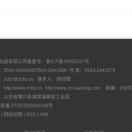
包装有限公司备案号：
鲁ICP备18055317号
3-2441666/ 0543-2441666 传 真：0543-2441676
：
zcbz@zcbz.cn
联系人：郝经理
：
http://www.zcbz.cn
http://www.zc-packing.com
邮编：25650
山东省博兴县湖滨镇寨郝工业园
备 37162502000338号
|
网站地图
|
RSS
|
XML