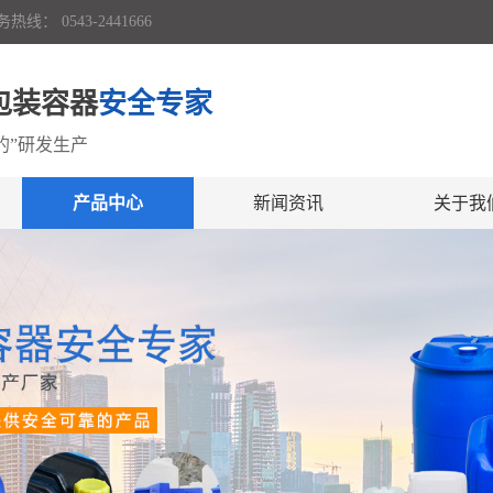
 0543-2441666
料包装容器
安全专家
的”研发生产
产品中心
新闻资讯
关于我
开口塑料桶
公司动态
公司简
闭口塑料桶
常见问答
荣誉证
闭口堆码桶
厂房设
吨桶