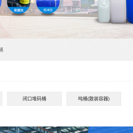
桶
闭口堆码桶
吨桶(散装容器)