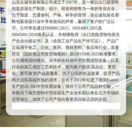
山东众诚包装有限公司成立于2007年，是一家以出口级塑料
包装容器生产制造、设计、研发和销售为一体的专业企业，
位于国道，交通便利。严格、科学的管理，使众诚包装在塑
料包装容器行业中享有较高的声誉，赢得了客户的广泛认
可。公司率先通过IS09001:2015、IS014001:2015及
IS045001:2018体系认证，并相继取得《出口危险货物包装生
产企业分级证书》及《全国工业产品生产许可证》。产品广
泛应用于化工、日化、医药、香精香料、食品等行业，质量
符合《国际海运危险货物规则》及GB13508-2025标准要求。
公司拥有国内领先、水平的全自动中空吹塑成型设备，以及
行业的加工成型工艺和技术，能为客户提供'高品位、更安
全、更可靠'的产品及服务。为了公司的长远发展，提升产品
档次适应高端市场的需求，公司于2012年引进了德国Kautex
生产的20-30L中空吹塑设备，填补了公司产品品种空缺，一
举取代了南方塑料中空容器生产企业长期以来在北方市场的
主导地位，加快了公司产值向着更高目标迈进的步伐。