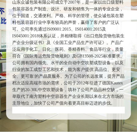
山东众诚包装有限公司成立于2007年，是一家以出口级塑料
包装容器生产制造、设计、研发和销售为一体的专业企业，
位于国道，交通便利。严格、科学的管理，使众诚包装在塑
料包装容器行业中享有较高的声誉，赢得了客户的广泛认
可。公司率先通过IS09001:2015、IS014001:2015及
IS045001:2018体系认证，并相继取得《出口危险货物包装生
产企业分级证书》及《全国工业产品生产许可证》。产品广
泛应用于化工、日化、医药、香精香料、食品等行业，质量
符合《国际海运危险货物规则》及GB13508-2025标准要求。
公司拥有国内领先、水平的全自动中空吹塑成型设备，以及
行业的加工成型工艺和技术，能为客户提供'高品位、更安
全、更可靠'的产品及服务。为了公司的长远发展，提升产品
档次适应高端市场的需求，公司于2012年引进了德国Kautex
生产的20-30L中空吹塑设备，填补了公司产品品种空缺，一
举取代了南方塑料中空容器生产企业长期以来在北方市场的
主导地位，加快了公司产值向着更高目标迈进的步伐。