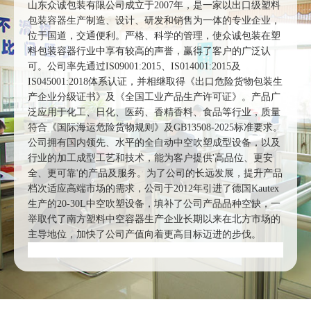
山东众诚包装有限公司成立于2007年，是一家以出口级塑料
包装容器生产制造、设计、研发和销售为一体的专业企业，
位于国道，交通便利。严格、科学的管理，使众诚包装在塑
料包装容器行业中享有较高的声誉，赢得了客户的广泛认
可。公司率先通过IS09001:2015、IS014001:2015及
IS045001:2018体系认证，并相继取得《出口危险货物包装生
产企业分级证书》及《全国工业产品生产许可证》。产品广
泛应用于化工、日化、医药、香精香料、食品等行业，质量
符合《国际海运危险货物规则》及GB13508-2025标准要求。
公司拥有国内领先、水平的全自动中空吹塑成型设备，以及
行业的加工成型工艺和技术，能为客户提供'高品位、更安
全、更可靠'的产品及服务。为了公司的长远发展，提升产品
档次适应高端市场的需求，公司于2012年引进了德国Kautex
生产的20-30L中空吹塑设备，填补了公司产品品种空缺，一
举取代了南方塑料中空容器生产企业长期以来在北方市场的
主导地位，加快了公司产值向着更高目标迈进的步伐。